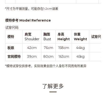
*尺寸为平铺测量，可能存在1-2cm误差
模特参考 Model Reference
试穿尺码
肩宽
胸围
身高
体重
模特
试穿尺码S
Shoulder
Bust
Height
Weight
板娘
42cm
76cm
158cm
44kg
S
官网模特
39cm
80cm
163cm
45kg
S
*模特试穿仅供参考，实际效果会因个人身形不同而有所差异
了解更多