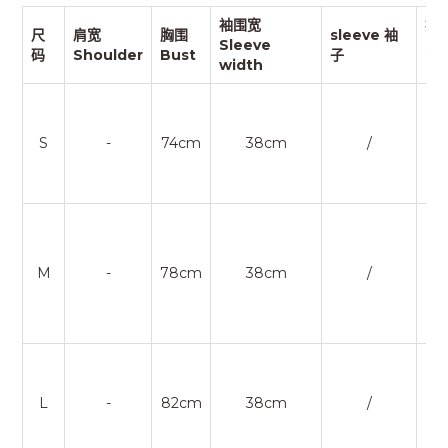
袖围宽
袖
尺
肩宽
胸围
sleeve 袖
Sleeve
Sl
码
Shoulder
Bust
子
width
op
S
-
74cm
38cm
/
M
-
78cm
38cm
/
L
-
82cm
38cm
/