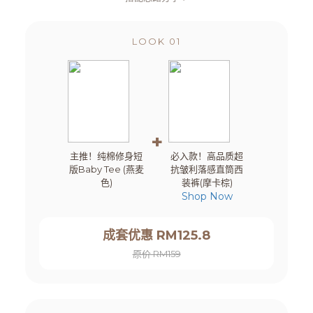
LOOK 01
+
主推！纯棉修身短
必入款！高品质超
版Baby Tee (燕麦
抗皱利落感直筒西
色)
装裤(摩卡棕)
Shop Now
成套优惠 RM125.8
原价 RM159