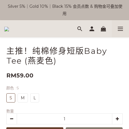
 Silver 5%｜Gold 10%｜Black 15% 会员点数 & 购物金可叠加使
🎉 SC 会员优惠正式开启！
用
Free Shipping WM RM180 | EM RM220
主推！纯棉修身短版Baby
🎉 SC 会员优惠正式开启！
Tee (燕麦色)
RM59.00
颜色
: S
S
M
L
数量