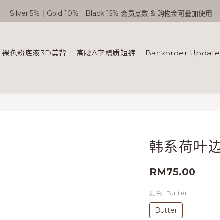
 Silver 5%｜Gold 10%｜Black 15% 会员点数 & 购物金可叠加使用
🎉 SC 会员优惠正式开启！
Free Shipping WM RM180 | EM RM220
裸色粉底液3D美背
高腰A字棉质短裤
Backorder Updat
🎉 SC 会员优惠正式开启！
韩系荷叶
RM75.00
颜色
: Butter
Butter