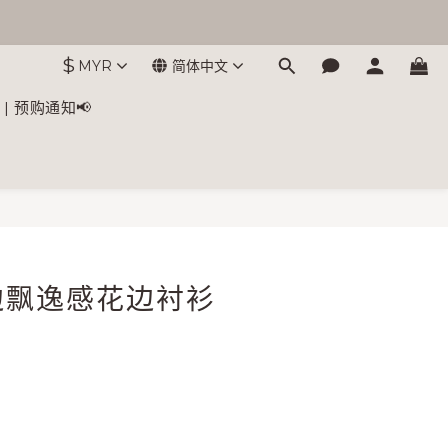
$
MYR
简体中文
e | 预购通知📢
立即购买
边飘逸感花边衬衫